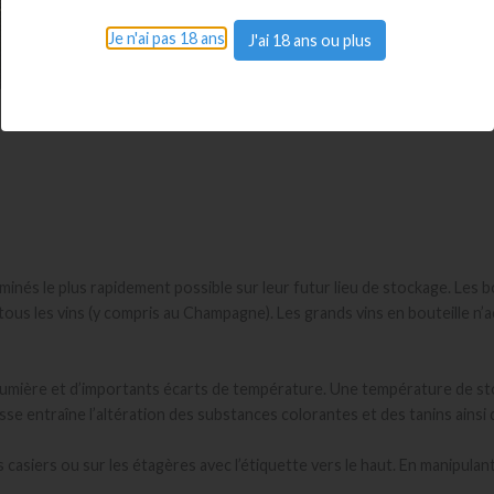
Je n'ai pas 18 ans
J'ai 18 ans ou plus
eminés le plus rapidement possible sur leur futur lieu de stockage. Les
ous les vins (y compris au Champagne). Les grands vins en bouteille n’a
la lumière et d’importants écarts de température. Une température de st
se entraîne l’altération des substances colorantes et des tanins ainsi 
casiers ou sur les étagères avec l’étiquette vers le haut. En manipulant 