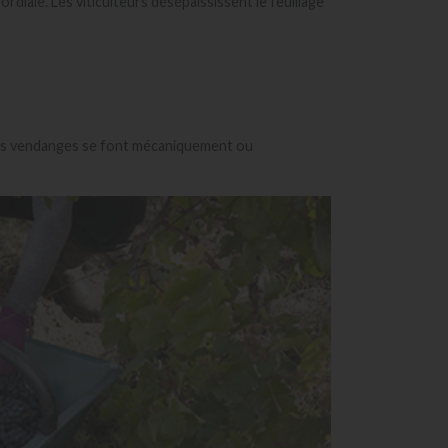
rdiale. Les viticulteurs désépaississent le feuillage
 Les vendanges se font mécaniquement ou