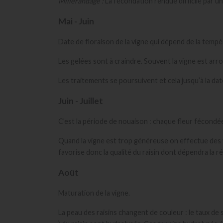
Millerandage :
La fécondation rendue difficile par un
Mai - Juin
Date de floraison de la vigne qui dépend de la tempé
Les gelées sont à craindre. Souvent la vigne est arro
Les traitements se poursuivent et cela jusqu’à la da
Juin - Juillet
C’est la période de nouaison : chaque fleur fécondée
Quand la vigne est trop généreuse on effectue des ve
favorise donc la qualité du raisin dont dépendra la réu
Août
Maturation de la vigne.
La peau des raisins changent de couleur : le taux d