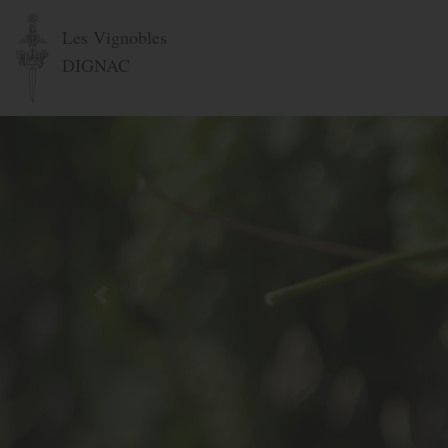
Les Vignobles
DIGNAC
Précédent