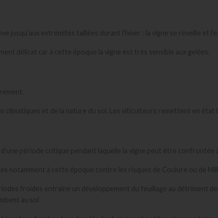
ève jusqu’aux extrémités taillées durant l’hiver : la vigne se réveille et 
oment délicat car à cette époque la vigne est très sensible aux gelées.
rrement.
climatiques et de la nature du sol. Les viticulteurs remettent en état le
t d’une période critique pendant laquelle la vigne peut être confrontée
ladies notamment à cette époque contre les risques de Coulure ou de Mil
riodes froides entraîne un développement du feuillage au détriment 
ombent au sol