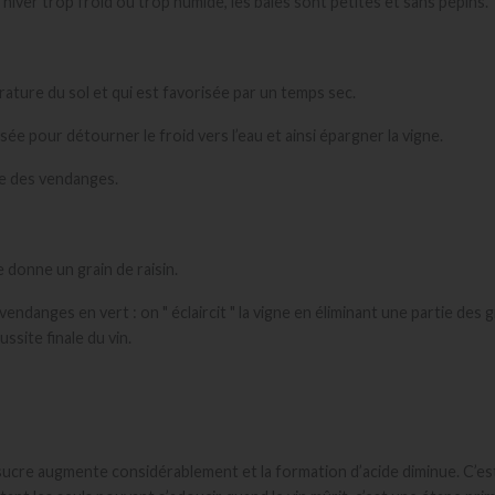
 hiver trop froid ou trop humide, les baies sont petites et sans pépins.
rature du sol et qui est favorisée par un temps sec.
sée pour détourner le froid vers l’eau et ainsi épargner la vigne.
te des vendanges.
 donne un grain de raisin.
ndanges en vert : on " éclaircit " la vigne en éliminant une partie des
ssite finale du vin.
e sucre augmente considérablement et la formation d’acide diminue. C’e