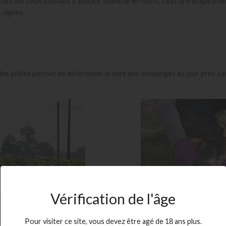
ant les seuls pouvant s’adoucir quand le vin mûrit, c’est une étape primo
s vignes.
e des acides permet de déterminer la date des vendanges au jour près.
Vérification de l'âge
Pour visiter ce site, vous devez être agé de 18 ans plus.