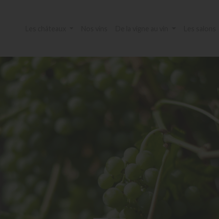
Les châteaux
Nos vins
De la vigne au vin
Les salons