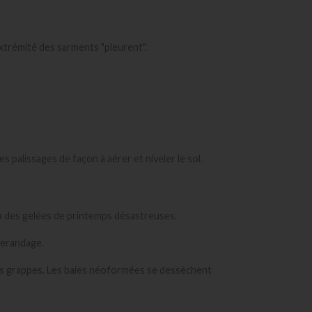
l’extrémité des sarments "pleurent".
s palissages de façon à aérer et niveler le sol.
 à des gelées de printemps désastreuses.
lerandage.
des grappes. Les baies néoformées se dessèchent