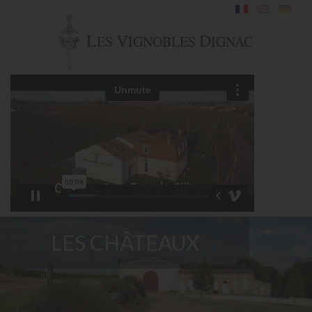
L
V
D
ES
IGNOBLES
IGNAC
LES CHÂTEAUX